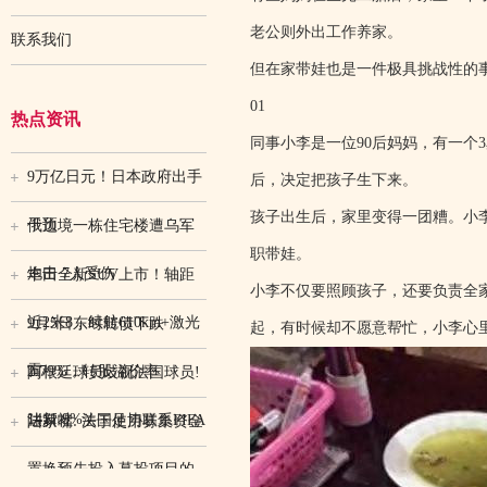
老公则外出工作养家。
联系我们
但在家带娃也是一件极具挑战性的
01
热点资讯
同事小李是一位90后妈妈，有一个
9万亿日元！日本政府出手
后，决定把孩子生下来。
孩子出生后，家里变得一团糟。小
干预
俄边境一栋住宅楼遭乌军
职带娃。
炮击 7人受伤
丰田全新SUV上市！轴距
小李不仅要照顾孩子，还要负责全
近2米8，续航610km+激光
9月5日东时转债下跌
起，有时候却不愿意帮忙，小李心
雷
2.79%，转股溢价率
阿根廷球员歧视法国球员!
1411.9%
法新社: 法国足协联系FIFA
陆家嘴: 关于使用募集资金
置换预先投入募投项目的